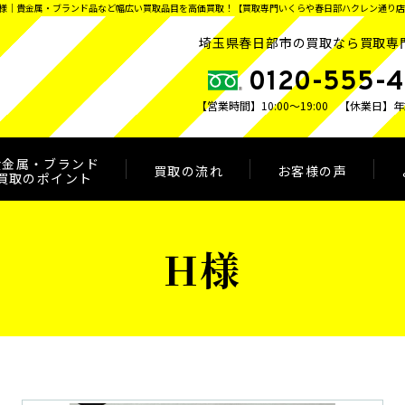
様
｜貴金属・ブランド品など幅広い買取品目を高価買取！【買取専門いくらや春日部ハクレン通り店
埼玉県春日部市の買取なら買取専
0120-555-
【営業時間】10:00～19:00
【休業日】年
貴金属・ブランド
買取の流れ
お客様の声
買取のポイント
H様