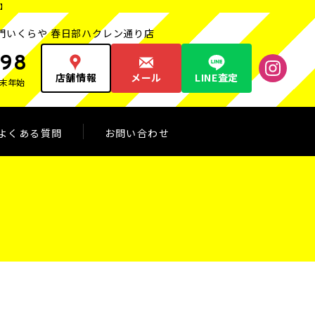
】
門いくらや 春日部ハクレン通り店
498
店舗情報
メール
LINE査定
末年始
よくある質問
お問い合わせ